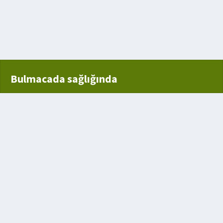
üyük çıban
kul
Bulmacada sağlığında