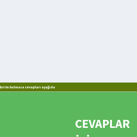
 birim bulmaca cevapları aşağıda
CEVAPLAR