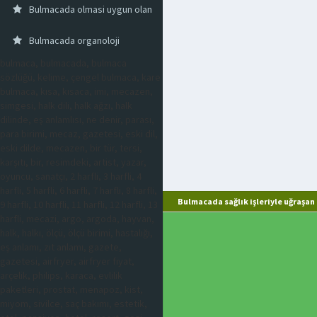
Bulmacada olmasi uygun olan
Bulmacada organoloji
bulmaca, bulmacada, bulmaca
sözlüğü, kelime, çengel bulmaca, kare
bulmaca, kısa, kısaca, imi, mecazen,
simgesi, halk dili, halk ağzı, halk
dilinde, eş anlamlısı, ne denir, parası,
para birimi, mecaz, gazetesi, eski dil,
eski dilde, mecazen, bir tür, tersi,
karşıtı, bir, resimdeki, artist, yazar,
oyuncu, sanatçı, 2 harfli, 3 harfli, 4
harfli, 5 harfli, 6 harfli, 7 harfli, 8 harfli,
Bulmacada sağlık işleriyle uğraşan
9 harfli, 10 harfli, 11 harfli, 12 harfli, 13
harfli, mecazi, argo, argoda, hayvan,
halk, halkı, ölçü, ölçü birimi, hastalığı,
eş anlamı, zıt anlamı, gazete,
gazetesi, airfryer, airfryer fiyat,
arçelik, philips, karaca, evlilik
paketleri, prostat, menapoz, kist,
miyom, sivilce, saç bakımı, estetik,