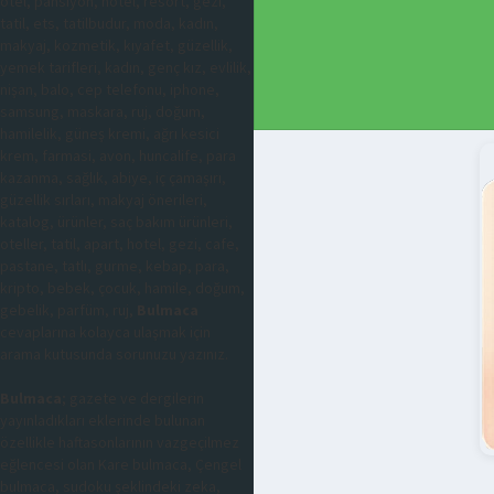
otel, pansiyon, hotel, resort, gezi,
tatil, ets, tatilbudur, moda, kadın,
makyaj, kozmetik, kıyafet, güzellik,
yemek tarifleri, kadın, genç kız, evlilik,
nişan, balo, cep telefonu, iphone,
samsung, maskara, ruj, doğum,
hamilelik, güneş kremi, ağrı kesici
krem, farmasi, avon, huncalife, para
kazanma, sağlık, abiye, iç çamaşırı,
güzellik sırları, makyaj önerileri,
katalog, ürünler, saç bakım ürünleri,
oteller, tatil, apart, hotel, gezi, cafe,
pastane, tatlı, gurme, kebap, para,
kripto, bebek, çocuk, hamile, doğum,
gebelik, parfüm, ruj,
Bulmaca
cevaplarına kolayca ulaşmak için
arama kutusunda sorunuzu yazınız.
Bulmaca
; gazete ve dergilerin
yayınladıkları eklerinde bulunan
özellikle haftasonlarının vazgeçilmez
eğlencesi olan Kare bulmaca, Çengel
bulmaca, sudoku şeklindeki zeka,