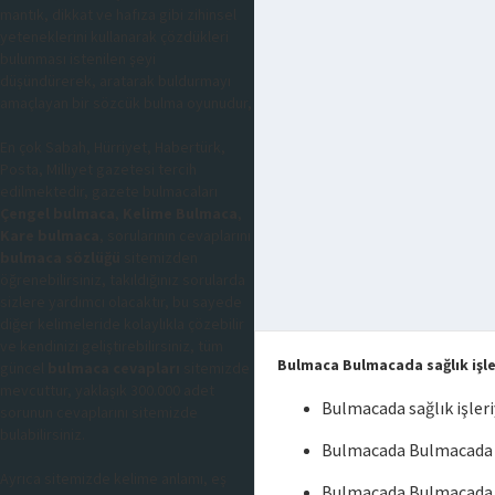
mantık, dikkat ve hafıza gibi zihinsel
yeteneklerini kullanarak çözdükleri
bulunması istenilen şeyi
düşündürerek, aratarak buldurmayı
amaçlayan bir sözcük bulma oyunudur,
En çok Sabah, Hürriyet, Habertürk,
Posta, Milliyet gazetesi tercih
edilmektedir, gazete bulmacaları
Çengel bulmaca
,
Kelime Bulmaca
,
Kare bulmaca
, sorularının cevaplarını
bulmaca sözlüğü
sitemizden
öğrenebilirsiniz, takıldığınız sorularda
sizlere yardımcı olacaktır, bu sayede
diğer kelimeleride kolaylıkla çözebilir
ve kendinizi geliştirebilirsiniz, tüm
Bulmaca Bulmacada sağlık işle
güncel
bulmaca cevapları
sitemizde
mevcuttur, yaklaşık 300.000 adet
Bulmacada sağlık işler
sorunun cevaplarını sitemizde
bulabilirsiniz.
Bulmacada Bulmacada sa
Ayrıca sitemizde kelime anlamı, eş
Bulmacada Bulmacada sa