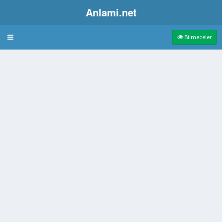
Anlami.net
Bulmaca
Bilmeceler
ak
arpa
şleşen Yuvarlak Aksesuar