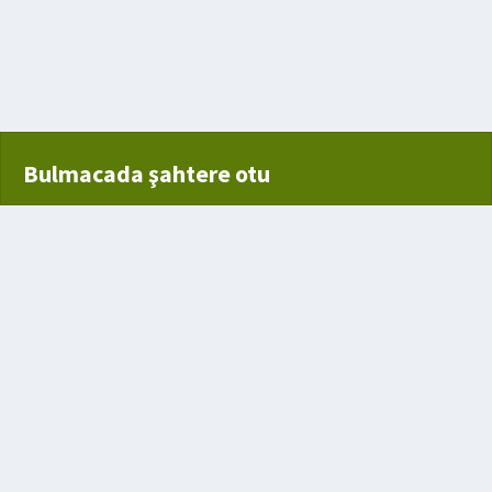
esiyle beliren bir hastalık
Bulmacada şahtere otu