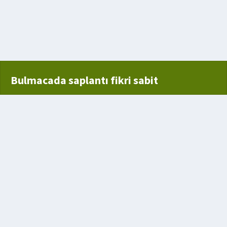
mü
Bulmacada saplantı fikri sabit