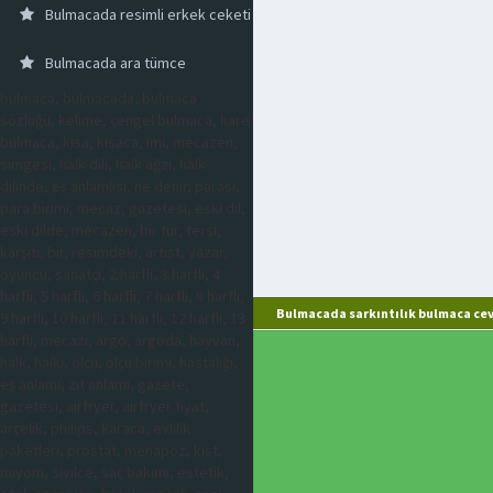
Bulmacada resimli erkek ceketi
Bulmacada ara tümce
bulmaca, bulmacada, bulmaca
sözlüğü, kelime, çengel bulmaca, kare
bulmaca, kısa, kısaca, imi, mecazen,
simgesi, halk dili, halk ağzı, halk
dilinde, eş anlamlısı, ne denir, parası,
para birimi, mecaz, gazetesi, eski dil,
eski dilde, mecazen, bir tür, tersi,
karşıtı, bir, resimdeki, artist, yazar,
oyuncu, sanatçı, 2 harfli, 3 harfli, 4
harfli, 5 harfli, 6 harfli, 7 harfli, 8 harfli,
Bulmacada sarkıntılık bulmaca cev
9 harfli, 10 harfli, 11 harfli, 12 harfli, 13
harfli, mecazi, argo, argoda, hayvan,
halk, halkı, ölçü, ölçü birimi, hastalığı,
eş anlamı, zıt anlamı, gazete,
gazetesi, airfryer, airfryer fiyat,
arçelik, philips, karaca, evlilik
paketleri, prostat, menapoz, kist,
miyom, sivilce, saç bakımı, estetik,