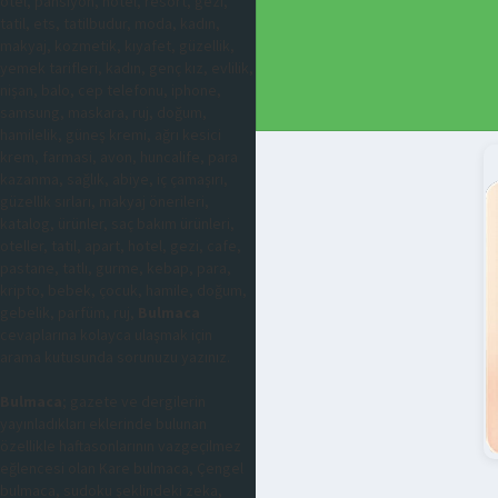
otel, pansiyon, hotel, resort, gezi,
tatil, ets, tatilbudur, moda, kadın,
makyaj, kozmetik, kıyafet, güzellik,
yemek tarifleri, kadın, genç kız, evlilik,
nişan, balo, cep telefonu, iphone,
samsung, maskara, ruj, doğum,
hamilelik, güneş kremi, ağrı kesici
krem, farmasi, avon, huncalife, para
kazanma, sağlık, abiye, iç çamaşırı,
güzellik sırları, makyaj önerileri,
katalog, ürünler, saç bakım ürünleri,
oteller, tatil, apart, hotel, gezi, cafe,
pastane, tatlı, gurme, kebap, para,
kripto, bebek, çocuk, hamile, doğum,
gebelik, parfüm, ruj,
Bulmaca
cevaplarına kolayca ulaşmak için
arama kutusunda sorunuzu yazınız.
Bulmaca
; gazete ve dergilerin
yayınladıkları eklerinde bulunan
özellikle haftasonlarının vazgeçilmez
eğlencesi olan Kare bulmaca, Çengel
bulmaca, sudoku şeklindeki zeka,