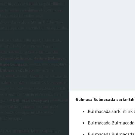
mantık, dikkat ve hafıza gibi zihinsel
yeteneklerini kullanarak çözdükleri
bulunması istenilen şeyi
düşündürerek, aratarak buldurmayı
amaçlayan bir sözcük bulma oyunudur,
En çok Sabah, Hürriyet, Habertürk,
Posta, Milliyet gazetesi tercih
edilmektedir, gazete bulmacaları
Çengel bulmaca
,
Kelime Bulmaca
,
Kare bulmaca
, sorularının cevaplarını
bulmaca sözlüğü
sitemizden
öğrenebilirsiniz, takıldığınız sorularda
sizlere yardımcı olacaktır, bu sayede
diğer kelimeleride kolaylıkla çözebilir
ve kendinizi geliştirebilirsiniz, tüm
Bulmaca Bulmacada sarkıntılı
güncel
bulmaca cevapları
sitemizde
mevcuttur, yaklaşık 300.000 adet
Bulmacada sarkıntılık
sorunun cevaplarını sitemizde
bulabilirsiniz.
Bulmacada Bulmacada s
Ayrıca sitemizde kelime anlamı, eş
Bulmacada Bulmacada s