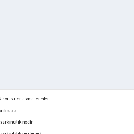
k
sorusu için arama terimleri
 bulmaca
arkıntılık nedir
arkıntılık ne demek