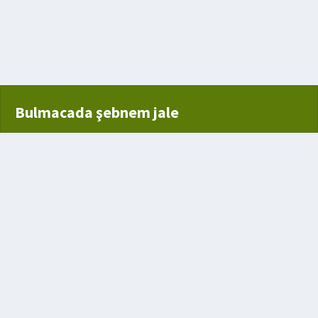
ı
kadın
nuç
Bulmacada şebnem jale