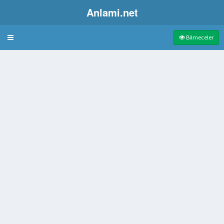
Anlami.net
Bulmaca
Bilmeceler
eken cihaz
n kimse