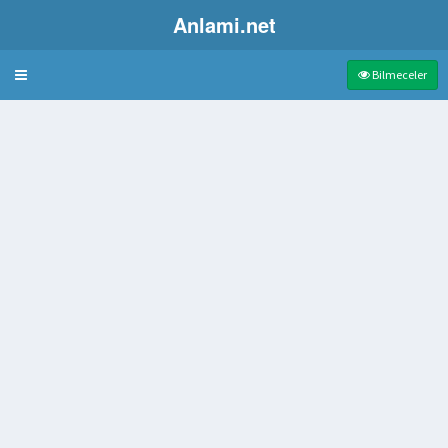
Anlami.net
Bulmaca
Bilmeceler
 öyküsü
dı yumuşak çikolata türü