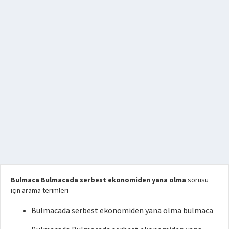
Bulmaca Bulmacada serbest ekonomiden yana olma
sorusu
için arama terimleri
Bulmacada serbest ekonomiden yana olma bulmaca