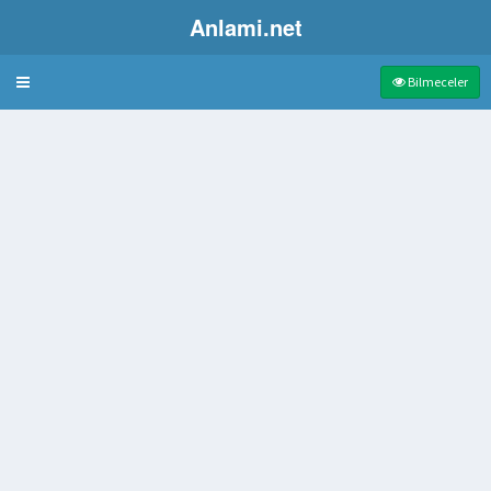
Anlami.net
Bulmaca
Bilmeceler
ren görme bozukluğu
dayanmayan
harfli
 kapayan yarayan araç
zin bineği