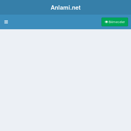
Anlami.net
Bulmaca
Bilmeceler
li
ildiği İşyeri
ştığı alan