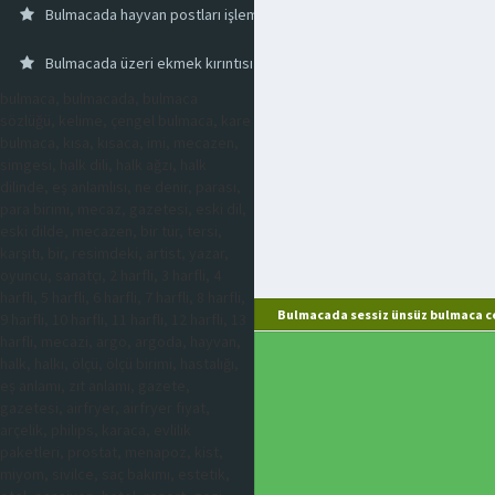
Bulmacada hayvan postları işleme
Bulmacada üzeri ekmek kırıntısı ile kaplanmış yiyecekler için kullanıl
bulmaca, bulmacada, bulmaca
sözlüğü, kelime, çengel bulmaca, kare
bulmaca, kısa, kısaca, imi, mecazen,
simgesi, halk dili, halk ağzı, halk
dilinde, eş anlamlısı, ne denir, parası,
para birimi, mecaz, gazetesi, eski dil,
eski dilde, mecazen, bir tür, tersi,
karşıtı, bir, resimdeki, artist, yazar,
oyuncu, sanatçı, 2 harfli, 3 harfli, 4
harfli, 5 harfli, 6 harfli, 7 harfli, 8 harfli,
Bulmacada sessiz ünsüz bulmaca c
9 harfli, 10 harfli, 11 harfli, 12 harfli, 13
harfli, mecazi, argo, argoda, hayvan,
halk, halkı, ölçü, ölçü birimi, hastalığı,
eş anlamı, zıt anlamı, gazete,
gazetesi, airfryer, airfryer fiyat,
arçelik, philips, karaca, evlilik
paketleri, prostat, menapoz, kist,
miyom, sivilce, saç bakımı, estetik,