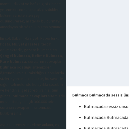
mantık, dikkat ve hafıza gibi zihinsel
yeteneklerini kullanarak çözdükleri
bulunması istenilen şeyi
düşündürerek, aratarak buldurmayı
amaçlayan bir sözcük bulma oyunudur,
En çok Sabah, Hürriyet, Habertürk,
Posta, Milliyet gazetesi tercih
edilmektedir, gazete bulmacaları
Çengel bulmaca
,
Kelime Bulmaca
,
Kare bulmaca
, sorularının cevaplarını
bulmaca sözlüğü
sitemizden
öğrenebilirsiniz, takıldığınız sorularda
sizlere yardımcı olacaktır, bu sayede
diğer kelimeleride kolaylıkla çözebilir
ve kendinizi geliştirebilirsiniz, tüm
Bulmaca Bulmacada sessiz ün
güncel
bulmaca cevapları
sitemizde
mevcuttur, yaklaşık 300.000 adet
Bulmacada sessiz üns
sorunun cevaplarını sitemizde
bulabilirsiniz.
Bulmacada Bulmacada s
Ayrıca sitemizde kelime anlamı, eş
Bulmacada Bulmacada 