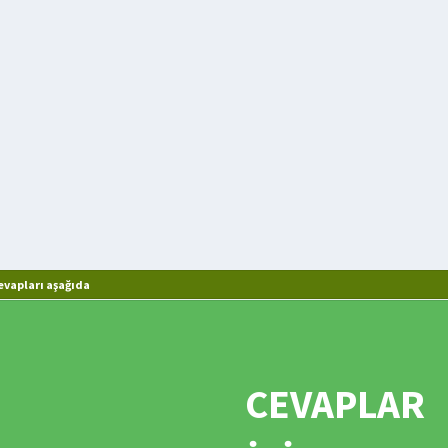
an sözcük
evapları aşağıda
CEVAPLAR