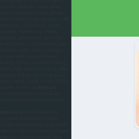
otel, pansiyon, hotel, resort, gezi,
tatil, ets, tatilbudur, moda, kadın,
makyaj, kozmetik, kıyafet, güzellik,
yemek tarifleri, kadın, genç kız, evlilik,
nişan, balo, cep telefonu, iphone,
samsung, maskara, ruj, doğum,
hamilelik, güneş kremi, ağrı kesici
krem, farmasi, avon, huncalife, para
kazanma, sağlık, abiye, iç çamaşırı,
güzellik sırları, makyaj önerileri,
katalog, ürünler, saç bakım ürünleri,
oteller, tatil, apart, hotel, gezi, cafe,
pastane, tatlı, gurme, kebap, para,
kripto, bebek, çocuk, hamile, doğum,
gebelik, parfüm, ruj,
Bulmaca
cevaplarına kolayca ulaşmak için
arama kutusunda sorunuzu yazınız.
Bulmaca
; gazete ve dergilerin
yayınladıkları eklerinde bulunan
özellikle haftasonlarının vazgeçilmez
eğlencesi olan Kare bulmaca, Çengel
bulmaca, sudoku şeklindeki zeka,