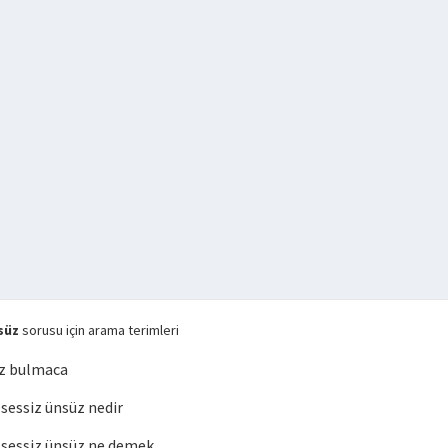
süz
sorusu için arama terimleri
üz bulmaca
essiz ünsüz nedir
sessiz ünsüz ne demek