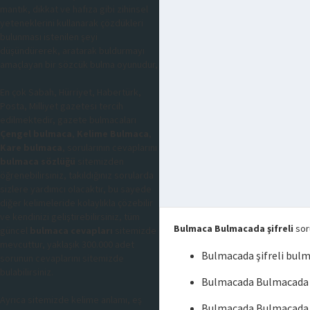
mantık, dikkat ve hafıza gibi zihinsel
yeteneklerini kullanarak çözdükleri
bulunması istenilen şeyi
düşündürerek, aratarak buldurmayı
amaçlayan bir sözcük bulma oyunudur,
En çok Sabah, Hürriyet, Habertürk,
Posta, Milliyet gazetesi tercih
edilmektedir, gazete bulmacaları
Çengel bulmaca
,
Kelime Bulmaca
,
Kare bulmaca
, sorularının cevaplarını
bulmaca sözlüğü
sitemizden
öğrenebilirsiniz, takıldığınız sorularda
sizlere yardımcı olacaktır, bu sayede
diğer kelimeleride kolaylıkla çözebilir
ve kendinizi geliştirebilirsiniz, tüm
Bulmaca Bulmacada şifreli
soru
güncel
bulmaca cevapları
sitemizde
mevcuttur, yaklaşık 300.000 adet
Bulmacada şifreli bul
sorunun cevaplarını sitemizde
bulabilirsiniz.
Bulmacada Bulmacada ş
Ayrıca sitemizde kelime anlamı, eş
Bulmacada Bulmacada ş