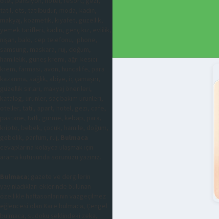
otel, pansiyon, hotel, resort, gezi,
tatil, ets, tatilbudur, moda, kadın,
makyaj, kozmetik, kıyafet, güzellik,
yemek tarifleri, kadın, genç kız, evlilik,
nişan, balo, cep telefonu, iphone,
samsung, maskara, ruj, doğum,
hamilelik, güneş kremi, ağrı kesici
krem, farmasi, avon, huncalife, para
kazanma, sağlık, abiye, iç çamaşırı,
güzellik sırları, makyaj önerileri,
katalog, ürünler, saç bakım ürünleri,
oteller, tatil, apart, hotel, gezi, cafe,
pastane, tatlı, gurme, kebap, para,
kripto, bebek, çocuk, hamile, doğum,
gebelik, parfüm, ruj,
Bulmaca
cevaplarına kolayca ulaşmak için
arama kutusunda sorunuzu yazınız.
Bulmaca
; gazete ve dergilerin
yayınladıkları eklerinde bulunan
özellikle haftasonlarının vazgeçilmez
eğlencesi olan Kare bulmaca, Çengel
bulmaca, sudoku şeklindeki zeka,