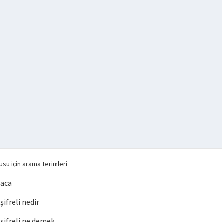
su için arama terimleri
maca
ifreli nedir
ifreli ne demek