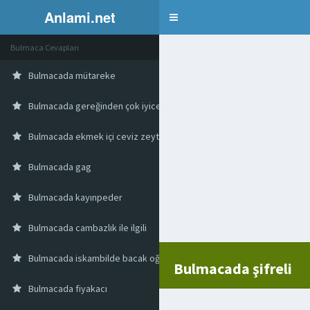
Anlami.net
Bulmaca
Bulmaca Cevapları
Bulmacada mütareke
Bulmacada gereğinden çok iyice
Bulmacada ekmek içi ceviz zeytinyağı sarımsak ve sirke ile yapılan bi
Bulmacada gag
Bulmacada kayınpeder
Bulmacada cambazlık ile ilgili
Bulmacada iskambilde bacak oğlan
Bulmacada şifreli
Bulmacada fiyakacı