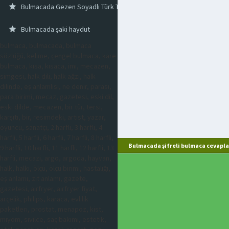
Bulmacada Gezen Soyadlı Türk Tiyatro Sanatçısı
Bulmacada şaki haydut
bulmaca, bulmacada, bulmaca
sözlüğü, kelime, çengel bulmaca, kare
bulmaca, kısa, kısaca, imi, mecazen,
simgesi, halk dili, halk ağzı, halk
dilinde, eş anlamlısı, ne denir, parası,
para birimi, mecaz, gazetesi, eski dil,
eski dilde, mecazen, bir tür, tersi,
karşıtı, bir, resimdeki, artist, yazar,
oyuncu, sanatçı, 2 harfli, 3 harfli, 4
harfli, 5 harfli, 6 harfli, 7 harfli, 8 harfli,
Bulmacada şifreli bulmaca cevapla
9 harfli, 10 harfli, 11 harfli, 12 harfli, 13
harfli, mecazi, argo, argoda, hayvan,
halk, halkı, ölçü, ölçü birimi, hastalığı,
eş anlamı, zıt anlamı, gazete,
gazetesi, airfryer, airfryer fiyat,
arçelik, philips, karaca, evlilik
paketleri, prostat, menapoz, kist,
miyom, sivilce, saç bakımı, estetik,