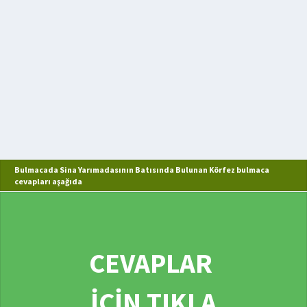
Bulmacada Sina Yarımadasının Batısında Bulunan Körfez bulmaca
cevapları aşağıda
CEVAPLAR
İÇİN TIKLA