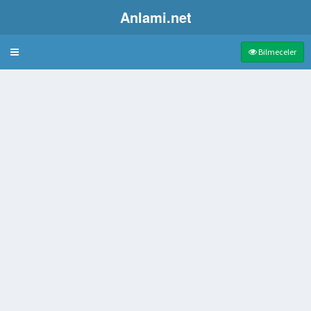
Anlami.net
Bulmaca
Bilmeceler
ızımsı mavi renkli bir erik türü