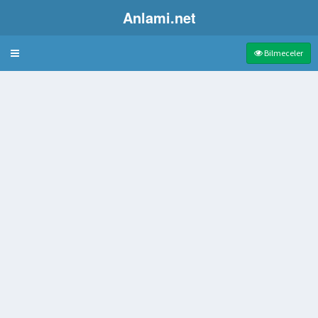
Anlami.net
Bulmaca
Bilmeceler
ylenen
ika
şiir akımı
lu yemislerin içi