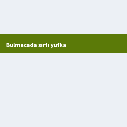
ığı iz
Bulmacada sırtı yufka