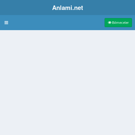
Anlami.net
Bulmaca
Bilmeceler
na Gelir
ı geçirilen ip
cilalama