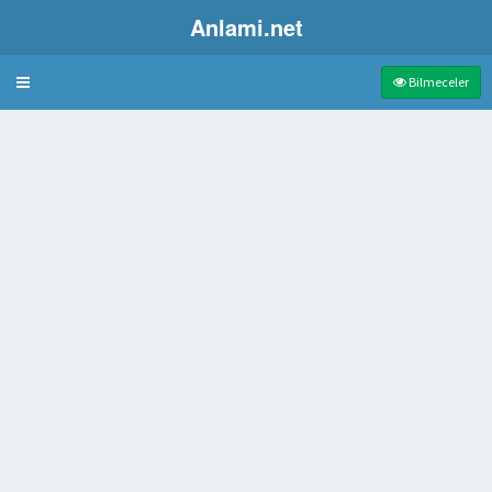
Anlami.net
Bulmaca
Bilmeceler
rayla değerlendirilen haklarının tümü
 düzeltmek amacıyla uygulanan beslenme düzeni
 şekli
a bir birleşikle verdiği birleşim