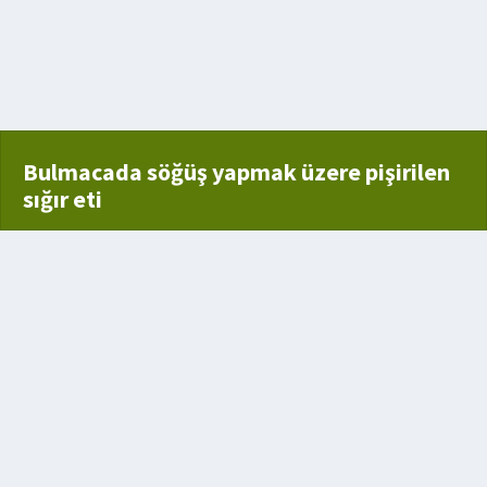
ir tekne türü
Bulmacada söğüş yapmak üzere pişirilen
sığır eti