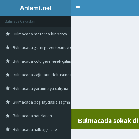
Anlami.net
Bulmaca
Bulmaca Cevapları
Bulmacada motorda bir parça
Bulmacada gemi güvertesinde enine kiriş
Bulmacada kolu çevrilerek çalınan sandık biçiminde bir tür çalgı
Bulmacada kağıtların dokusunda bulunan çizgi yazı
Bulmacada yaranmaya çalışma
Bulmacada boş faydasız saçma
Bulmacada hatırlanan
Bulmacada sokak dil
Bulmacada halk ağzı aile