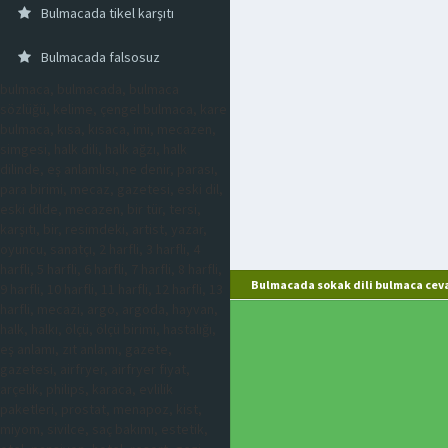
Bulmacada tikel karşıtı
Bulmacada falsosuz
bulmaca, bulmacada, bulmaca
sözlüğü, kelime, çengel bulmaca, kare
bulmaca, kısa, kısaca, imi, mecazen,
simgesi, halk dili, halk ağzı, halk
dilinde, eş anlamlısı, ne denir, parası,
para birimi, mecaz, gazetesi, eski dil,
eski dilde, mecazen, bir tür, tersi,
karşıtı, bir, resimdeki, artist, yazar,
oyuncu, sanatçı, 2 harfli, 3 harfli, 4
harfli, 5 harfli, 6 harfli, 7 harfli, 8 harfli,
Bulmacada sokak dili bulmaca ceva
9 harfli, 10 harfli, 11 harfli, 12 harfli, 13
harfli, mecazi, argo, argoda, hayvan,
halk, halkı, ölçü, ölçü birimi, hastalığı,
eş anlamı, zıt anlamı, gazete,
gazetesi, airfryer, airfryer fiyat,
arçelik, philips, karaca, evlilik
paketleri, prostat, menapoz, kist,
miyom, sivilce, saç bakımı, estetik,