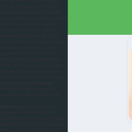
otel, pansiyon, hotel, resort, gezi,
tatil, ets, tatilbudur, moda, kadın,
makyaj, kozmetik, kıyafet, güzellik,
yemek tarifleri, kadın, genç kız, evlilik,
nişan, balo, cep telefonu, iphone,
samsung, maskara, ruj, doğum,
hamilelik, güneş kremi, ağrı kesici
krem, farmasi, avon, huncalife, para
kazanma, sağlık, abiye, iç çamaşırı,
güzellik sırları, makyaj önerileri,
katalog, ürünler, saç bakım ürünleri,
oteller, tatil, apart, hotel, gezi, cafe,
pastane, tatlı, gurme, kebap, para,
kripto, bebek, çocuk, hamile, doğum,
gebelik, parfüm, ruj,
Bulmaca
cevaplarına kolayca ulaşmak için
arama kutusunda sorunuzu yazınız.
Bulmaca
; gazete ve dergilerin
yayınladıkları eklerinde bulunan
özellikle haftasonlarının vazgeçilmez
eğlencesi olan Kare bulmaca, Çengel
bulmaca, sudoku şeklindeki zeka,