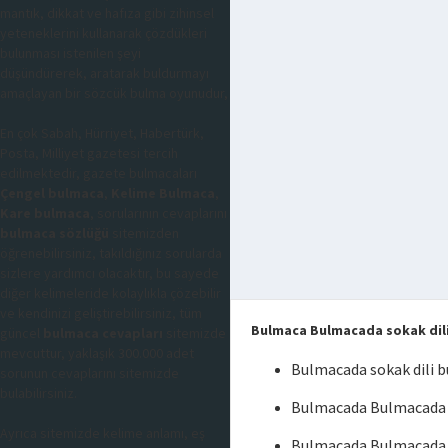
mantık, dikkat ve hafıza gibi zihinsel
yeteneklerini kullanarak çözdükleri
bulunması istenilen şeyi
düşündürerek, aratarak buldurmayı
amaçlayan bir sözcük bulma oyunudur,
En çok Sabah, Hürriyet, Habertürk,
Posta, Milliyet gazetesi tercih
edilmektedir, gazete bulmacaları
Çengel bulmaca
,
Kelime Bulmaca
,
Kare bulmaca
, sorularının cevaplarını
bulmaca sözlüğü
sitemizden
öğrenebilirsiniz, takıldığınız sorularda
sizlere yardımcı olacaktır, bu sayede
diğer kelimeleride kolaylıkla çözebilir
ve kendinizi geliştirebilirsiniz, tüm
Bulmaca Bulmacada sokak dil
güncel
bulmaca cevapları
sitemizde
mevcuttur, yaklaşık 300.000 adet
Bulmacada sokak dili 
sorunun cevaplarını sitemizde
bulabilirsiniz.
Bulmacada Bulmacada s
Ayrıca sitemizde kelime anlamı, eş
Bulmacada Bulmacada s