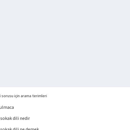
i
sorusu için arama terimleri
bulmaca
okak dili nedir
okak dili ne demek