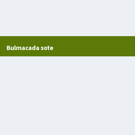
ti
Bulmacada sote