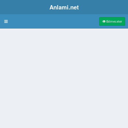
Anlami.net
Bulmaca
Bilmeceler
amayacağı Ses Frekansı
şmesini Engelleyen Alet