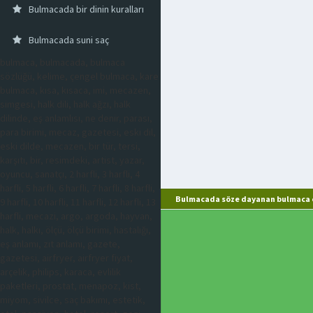
Bulmacada bir dinin kuralları
Bulmacada suni saç
bulmaca, bulmacada, bulmaca
sözlüğü, kelime, çengel bulmaca, kare
bulmaca, kısa, kısaca, imi, mecazen,
simgesi, halk dili, halk ağzı, halk
dilinde, eş anlamlısı, ne denir, parası,
para birimi, mecaz, gazetesi, eski dil,
eski dilde, mecazen, bir tür, tersi,
karşıtı, bir, resimdeki, artist, yazar,
oyuncu, sanatçı, 2 harfli, 3 harfli, 4
harfli, 5 harfli, 6 harfli, 7 harfli, 8 harfli,
Bulmacada söze dayanan bulmaca c
9 harfli, 10 harfli, 11 harfli, 12 harfli, 13
harfli, mecazi, argo, argoda, hayvan,
halk, halkı, ölçü, ölçü birimi, hastalığı,
eş anlamı, zıt anlamı, gazete,
gazetesi, airfryer, airfryer fiyat,
arçelik, philips, karaca, evlilik
paketleri, prostat, menapoz, kist,
miyom, sivilce, saç bakımı, estetik,