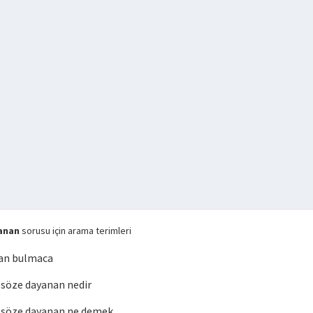
anan
sorusu için arama terimleri
an bulmaca
söze dayanan nedir
söze dayanan ne demek