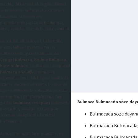
mantık, dikkat ve hafıza gibi zihinsel
yeteneklerini kullanarak çözdükleri
bulunması istenilen şeyi
düşündürerek, aratarak buldurmayı
amaçlayan bir sözcük bulma oyunudur,
En çok Sabah, Hürriyet, Habertürk,
Posta, Milliyet gazetesi tercih
edilmektedir, gazete bulmacaları
Çengel bulmaca
,
Kelime Bulmaca
,
Kare bulmaca
, sorularının cevaplarını
bulmaca sözlüğü
sitemizden
öğrenebilirsiniz, takıldığınız sorularda
sizlere yardımcı olacaktır, bu sayede
diğer kelimeleride kolaylıkla çözebilir
ve kendinizi geliştirebilirsiniz, tüm
Bulmaca Bulmacada söze day
güncel
bulmaca cevapları
sitemizde
mevcuttur, yaklaşık 300.000 adet
Bulmacada söze dayan
sorunun cevaplarını sitemizde
bulabilirsiniz.
Bulmacada Bulmacada 
Ayrıca sitemizde kelime anlamı, eş
Bulmacada Bulmacada 