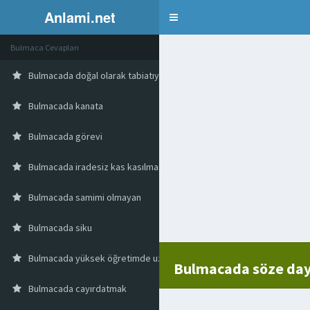
Anlami.net
Bulmaca
Bulmaca Cevapları
Bulmacada doğal olarak tabiatıyla
Bulmacada kanata
Bulmacada görevi
Bulmacada iradesiz kas kasılması
Bulmacada samimi olmayan
Bulmacada siku
Bulmacada yüksek öğretimde uzmanlık kolu
Bulmacada söze da
Bulmacada cayırdatmak