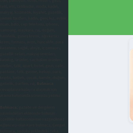
otel, pansiyon, hotel, resort, gezi,
tatil, ets, tatilbudur, moda, kadın,
makyaj, kozmetik, kıyafet, güzellik,
yemek tarifleri, kadın, genç kız, evlilik,
nişan, balo, cep telefonu, iphone,
samsung, maskara, ruj, doğum,
hamilelik, güneş kremi, ağrı kesici
krem, farmasi, avon, huncalife, para
kazanma, sağlık, abiye, iç çamaşırı,
güzellik sırları, makyaj önerileri,
katalog, ürünler, saç bakım ürünleri,
oteller, tatil, apart, hotel, gezi, cafe,
pastane, tatlı, gurme, kebap, para,
kripto, bebek, çocuk, hamile, doğum,
gebelik, parfüm, ruj,
Bulmaca
cevaplarına kolayca ulaşmak için
arama kutusunda sorunuzu yazınız.
Bulmaca
; gazete ve dergilerin
yayınladıkları eklerinde bulunan
özellikle haftasonlarının vazgeçilmez
eğlencesi olan Kare bulmaca, Çengel
bulmaca, sudoku şeklindeki zeka,