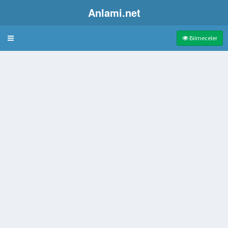
Anlami.net
Bulmaca
Bilmeceler
me yeteneği
mdirmek
let kurmuş halklarda devlet görevlilerine verilen ad
er bir tür üstlük