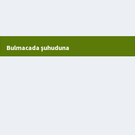
i
Bulmacada şuhuduna