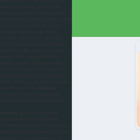
otel, pansiyon, hotel, resort, gezi,
tatil, ets, tatilbudur, moda, kadın,
makyaj, kozmetik, kıyafet, güzellik,
yemek tarifleri, kadın, genç kız, evlilik,
nişan, balo, cep telefonu, iphone,
samsung, maskara, ruj, doğum,
hamilelik, güneş kremi, ağrı kesici
krem, farmasi, avon, huncalife, para
kazanma, sağlık, abiye, iç çamaşırı,
güzellik sırları, makyaj önerileri,
katalog, ürünler, saç bakım ürünleri,
oteller, tatil, apart, hotel, gezi, cafe,
pastane, tatlı, gurme, kebap, para,
kripto, bebek, çocuk, hamile, doğum,
gebelik, parfüm, ruj,
Bulmaca
cevaplarına kolayca ulaşmak için
arama kutusunda sorunuzu yazınız.
Bulmaca
; gazete ve dergilerin
yayınladıkları eklerinde bulunan
özellikle haftasonlarının vazgeçilmez
eğlencesi olan Kare bulmaca, Çengel
bulmaca, sudoku şeklindeki zeka,