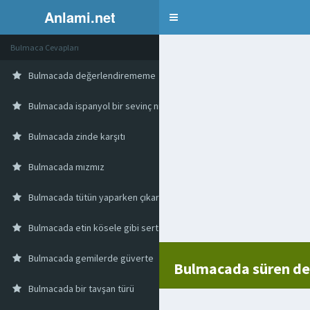
Anlami.net
Bulmaca
Bulmaca Cevapları
Bulmacada değerlendirememe
Bulmacada ispanyol bir sevinç nidası
Bulmacada zinde karşıtı
Bulmacada mızmız
Bulmacada tütün yaparken çıkartılan zehir
Bulmacada etin kösele gibi sert ve sünen kısmı
Bulmacada gemilerde güverte
Bulmacada süren d
Bulmacada bir tavşan türü