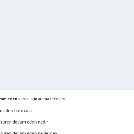
vam eden
sorusu için arama terimleri
m eden bulmaca
süren devam eden nedir
süren devam eden ne demek