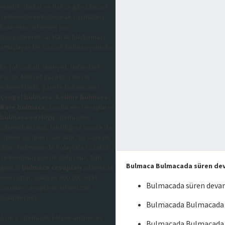
mantık, dikkat ve hafıza gibi zihinsel
yeteneklerini kullanarak çözdükleri
bulunması istenilen şeyi
düşündürerek, aratarak buldurmayı
amaçlayan bir sözcük bulma oyunudur,
En çok Sabah, Hürriyet, Habertürk,
Posta, Milliyet gazetesi tercih
edilmektedir, gazete bulmacaları
Çengel bulmaca
,
Kelime Bulmaca
,
Kare bulmaca
, sorularının cevaplarını
bulmaca sözlüğü
sitemizden
öğrenebilirsiniz, takıldığınız sorularda
sizlere yardımcı olacaktır, bu sayede
diğer kelimeleride kolaylıkla çözebilir
ve kendinizi geliştirebilirsiniz, tüm
Bulmaca Bulmacada süren de
güncel
bulmaca cevapları
sitemizde
mevcuttur, yaklaşık 300.000 adet
Bulmacada süren deva
sorunun cevaplarını sitemizde
bulabilirsiniz.
Bulmacada Bulmacada 
Ayrıca sitemizde kelime anlamı, eş
Bulmacada Bulmacada 