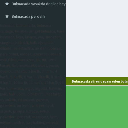
Bulmacada vaşakda denilen hayvan
Bulmacada perdahlı
bulmaca, bulmacada, bulmaca
sözlüğü, kelime, çengel bulmaca, kare
bulmaca, kısa, kısaca, imi, mecazen,
simgesi, halk dili, halk ağzı, halk
dilinde, eş anlamlısı, ne denir, parası,
para birimi, mecaz, gazetesi, eski dil,
eski dilde, mecazen, bir tür, tersi,
karşıtı, bir, resimdeki, artist, yazar,
oyuncu, sanatçı, 2 harfli, 3 harfli, 4
harfli, 5 harfli, 6 harfli, 7 harfli, 8 harfli,
Bulmacada süren devam eden bulma
9 harfli, 10 harfli, 11 harfli, 12 harfli, 13
harfli, mecazi, argo, argoda, hayvan,
halk, halkı, ölçü, ölçü birimi, hastalığı,
eş anlamı, zıt anlamı, gazete,
gazetesi, airfryer, airfryer fiyat,
arçelik, philips, karaca, evlilik
paketleri, prostat, menapoz, kist,
miyom, sivilce, saç bakımı, estetik,