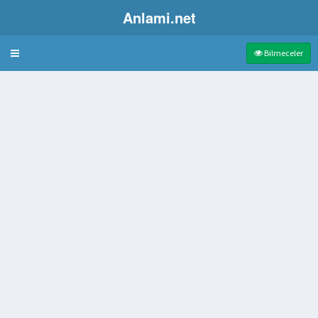
Anlami.net
Bulmaca
Bilmeceler
rak
 Kullanılabilen Askeri Araç