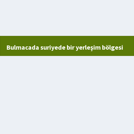
ş
Bulmacada suriyede bir yerleşim bölgesi