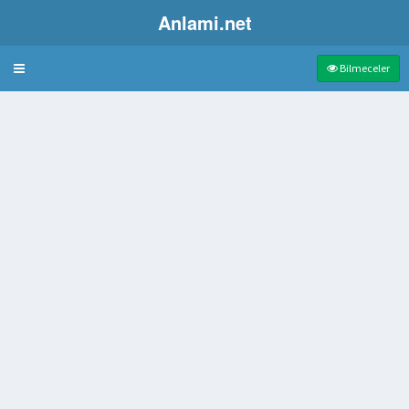
Anlami.net
Bulmaca
Bilmeceler
ırgan hayvan
entetik lif