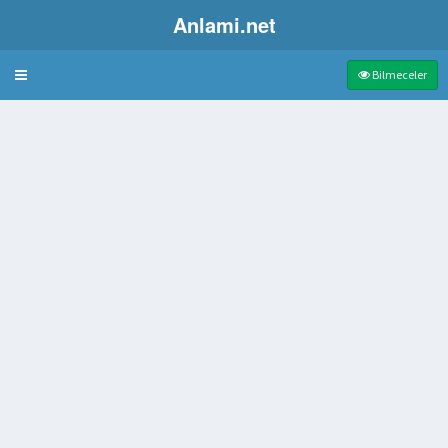
Anlami.net
Bulmaca
Bilmeceler
z evlat
nim
 Yere Gireceği Zaman Denirdi
eti