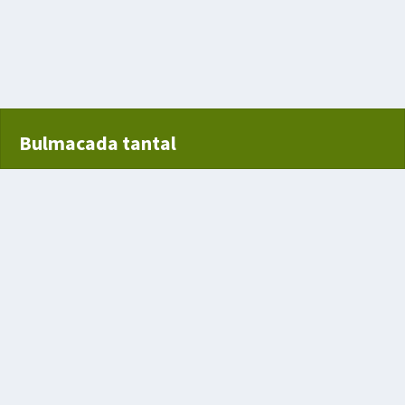
ş insanı
 uçlu silah
Bulmacada tantal