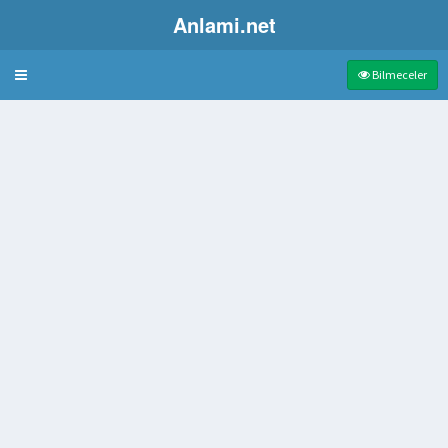
Anlami.net
Bulmaca
Bilmeceler
ki toplam taş sayısı