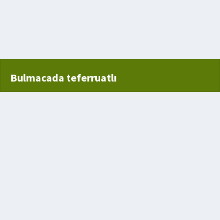
t etmeyen
Bulmacada teferruatlı