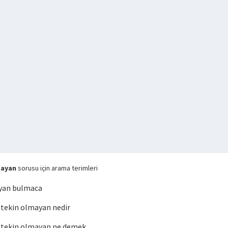
mayan
sorusu için arama terimleri
yan bulmaca
tekin olmayan nedir
tekin olmayan ne demek