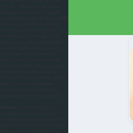
otel, pansiyon, hotel, resort, gezi,
tatil, ets, tatilbudur, moda, kadın,
makyaj, kozmetik, kıyafet, güzellik,
yemek tarifleri, kadın, genç kız, evlilik,
nişan, balo, cep telefonu, iphone,
samsung, maskara, ruj, doğum,
hamilelik, güneş kremi, ağrı kesici
krem, farmasi, avon, huncalife, para
kazanma, sağlık, abiye, iç çamaşırı,
güzellik sırları, makyaj önerileri,
katalog, ürünler, saç bakım ürünleri,
oteller, tatil, apart, hotel, gezi, cafe,
pastane, tatlı, gurme, kebap, para,
kripto, bebek, çocuk, hamile, doğum,
gebelik, parfüm, ruj,
Bulmaca
cevaplarına kolayca ulaşmak için
arama kutusunda sorunuzu yazınız.
Bulmaca
; gazete ve dergilerin
yayınladıkları eklerinde bulunan
özellikle haftasonlarının vazgeçilmez
eğlencesi olan Kare bulmaca, Çengel
bulmaca, sudoku şeklindeki zeka,