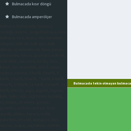
Bulmacada kısır döngü
Bulmacada amperölçer
bulmaca, bulmacada, bulmaca
sözlüğü, kelime, çengel bulmaca, kare
bulmaca, kısa, kısaca, imi, mecazen,
simgesi, halk dili, halk ağzı, halk
dilinde, eş anlamlısı, ne denir, parası,
para birimi, mecaz, gazetesi, eski dil,
eski dilde, mecazen, bir tür, tersi,
karşıtı, bir, resimdeki, artist, yazar,
oyuncu, sanatçı, 2 harfli, 3 harfli, 4
harfli, 5 harfli, 6 harfli, 7 harfli, 8 harfli,
Bulmacada tekin olmayan bulmaca 
9 harfli, 10 harfli, 11 harfli, 12 harfli, 13
harfli, mecazi, argo, argoda, hayvan,
halk, halkı, ölçü, ölçü birimi, hastalığı,
eş anlamı, zıt anlamı, gazete,
gazetesi, airfryer, airfryer fiyat,
arçelik, philips, karaca, evlilik
paketleri, prostat, menapoz, kist,
miyom, sivilce, saç bakımı, estetik,