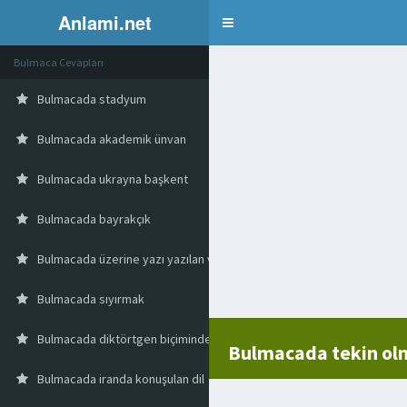
Anlami.net
Bulmaca
Bulmaca Cevapları
Bulmacada stadyum
Bulmacada akademik ünvan
Bulmacada ukrayna başkent
Bulmacada bayrakçık
Bulmacada üzerine yazı yazılan veya basılan bir kağıt yaprağın iki yüz
Bulmacada sıyırmak
Bulmacada diktörtgen biçiminde bisküvi
Bulmacada tekin o
Bulmacada iranda konuşulan dil