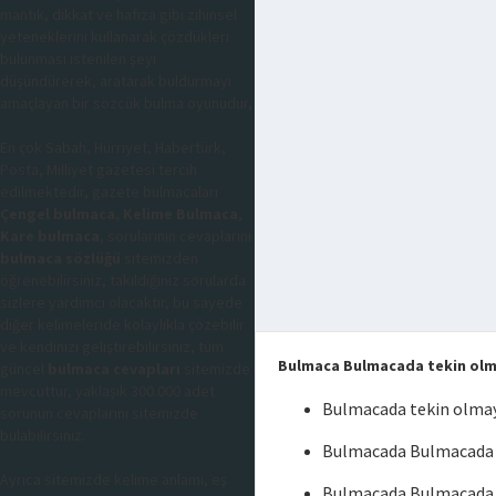
mantık, dikkat ve hafıza gibi zihinsel
yeteneklerini kullanarak çözdükleri
bulunması istenilen şeyi
düşündürerek, aratarak buldurmayı
amaçlayan bir sözcük bulma oyunudur,
En çok Sabah, Hürriyet, Habertürk,
Posta, Milliyet gazetesi tercih
edilmektedir, gazete bulmacaları
Çengel bulmaca
,
Kelime Bulmaca
,
Kare bulmaca
, sorularının cevaplarını
bulmaca sözlüğü
sitemizden
öğrenebilirsiniz, takıldığınız sorularda
sizlere yardımcı olacaktır, bu sayede
diğer kelimeleride kolaylıkla çözebilir
ve kendinizi geliştirebilirsiniz, tüm
Bulmaca Bulmacada tekin ol
güncel
bulmaca cevapları
sitemizde
mevcuttur, yaklaşık 300.000 adet
Bulmacada tekin olma
sorunun cevaplarını sitemizde
bulabilirsiniz.
Bulmacada Bulmacada 
Ayrıca sitemizde kelime anlamı, eş
Bulmacada Bulmacada 