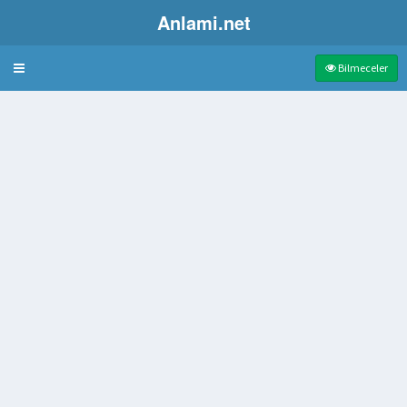
Anlami.net
Bulmaca
Bilmeceler
a uyarı
ri
pek kumaş