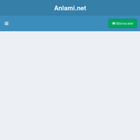
Anlami.net
Bulmaca
Bilmeceler
oğan akarsu
tel
 krem