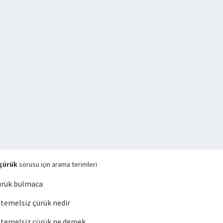
çürük
sorusu için arama terimleri
ürük bulmaca
emelsiz çürük nedir
temelsiz çürük ne demek