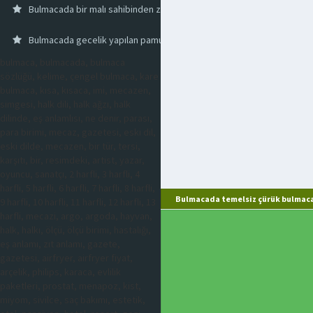
Bulmacada bir malı sahibinden zorla almak
Bulmacada gecelik yapılan pamuklu kumaş
bulmaca, bulmacada, bulmaca
sözlüğü, kelime, çengel bulmaca, kare
bulmaca, kısa, kısaca, imi, mecazen,
simgesi, halk dili, halk ağzı, halk
dilinde, eş anlamlısı, ne denir, parası,
para birimi, mecaz, gazetesi, eski dil,
eski dilde, mecazen, bir tür, tersi,
karşıtı, bir, resimdeki, artist, yazar,
oyuncu, sanatçı, 2 harfli, 3 harfli, 4
harfli, 5 harfli, 6 harfli, 7 harfli, 8 harfli,
Bulmacada temelsiz çürük bulmaca
9 harfli, 10 harfli, 11 harfli, 12 harfli, 13
harfli, mecazi, argo, argoda, hayvan,
halk, halkı, ölçü, ölçü birimi, hastalığı,
eş anlamı, zıt anlamı, gazete,
gazetesi, airfryer, airfryer fiyat,
arçelik, philips, karaca, evlilik
paketleri, prostat, menapoz, kist,
miyom, sivilce, saç bakımı, estetik,