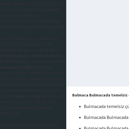
mantık, dikkat ve hafıza gibi zihinsel
yeteneklerini kullanarak çözdükleri
bulunması istenilen şeyi
düşündürerek, aratarak buldurmayı
amaçlayan bir sözcük bulma oyunudur,
En çok Sabah, Hürriyet, Habertürk,
Posta, Milliyet gazetesi tercih
edilmektedir, gazete bulmacaları
Çengel bulmaca
,
Kelime Bulmaca
,
Kare bulmaca
, sorularının cevaplarını
bulmaca sözlüğü
sitemizden
öğrenebilirsiniz, takıldığınız sorularda
sizlere yardımcı olacaktır, bu sayede
diğer kelimeleride kolaylıkla çözebilir
ve kendinizi geliştirebilirsiniz, tüm
Bulmaca Bulmacada temelsiz 
güncel
bulmaca cevapları
sitemizde
mevcuttur, yaklaşık 300.000 adet
Bulmacada temelsiz ç
sorunun cevaplarını sitemizde
bulabilirsiniz.
Bulmacada Bulmacada t
Ayrıca sitemizde kelime anlamı, eş
Bulmacada Bulmacada 