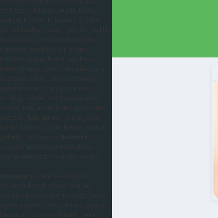
otel, pansiyon, hotel, resort, gezi,
tatil, ets, tatilbudur, moda, kadın,
makyaj, kozmetik, kıyafet, güzellik,
yemek tarifleri, kadın, genç kız, evlilik,
nişan, balo, cep telefonu, iphone,
samsung, maskara, ruj, doğum,
hamilelik, güneş kremi, ağrı kesici
krem, farmasi, avon, huncalife, para
kazanma, sağlık, abiye, iç çamaşırı,
güzellik sırları, makyaj önerileri,
katalog, ürünler, saç bakım ürünleri,
oteller, tatil, apart, hotel, gezi, cafe,
pastane, tatlı, gurme, kebap, para,
kripto, bebek, çocuk, hamile, doğum,
gebelik, parfüm, ruj,
Bulmaca
cevaplarına kolayca ulaşmak için
arama kutusunda sorunuzu yazınız.
Bulmaca
; gazete ve dergilerin
yayınladıkları eklerinde bulunan
özellikle haftasonlarının vazgeçilmez
eğlencesi olan Kare bulmaca, Çengel
bulmaca, sudoku şeklindeki zeka,