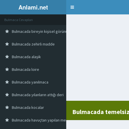
Anlami.net
Bulmaca
Bulmaca Cevapları
Bulmacada bireyin kişisel görünüşünden bağımsız olan objektif
Bulmacada zehirli madde
Bulmacada alaşik
Bulmacada loire
Bulmacada yanılmaca
Bulmacada yılanların attığı deri
Bulmacada kocalar
Bulmacada temelsiz
Bulmacada havuçtan yapılan mersin yöresi tatlısı