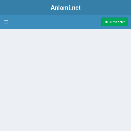
Anlami.net
Bulmaca
Bilmeceler
ısı
da bulunan köpek
r akarsu
n Açılan Bölümü