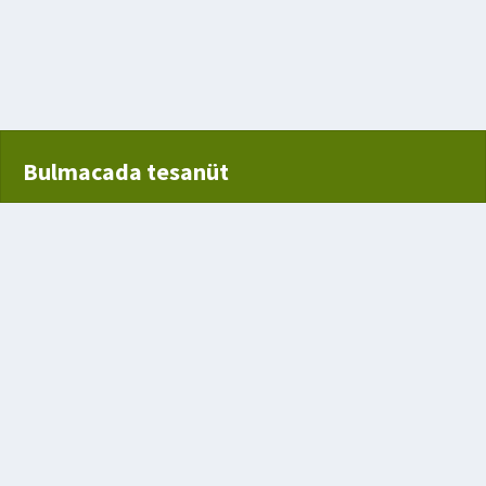
özellik
Bulmacada tesanüt