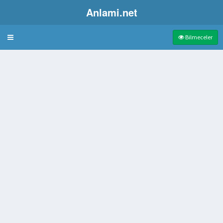
Anlami.net
Bulmaca
Bilmeceler
le başlayan yenilenme