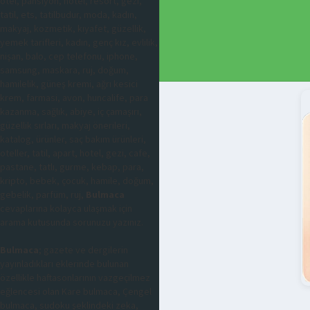
otel, pansiyon, hotel, resort, gezi,
tatil, ets, tatilbudur, moda, kadın,
makyaj, kozmetik, kıyafet, güzellik,
yemek tarifleri, kadın, genç kız, evlilik,
nişan, balo, cep telefonu, iphone,
samsung, maskara, ruj, doğum,
hamilelik, güneş kremi, ağrı kesici
krem, farmasi, avon, huncalife, para
kazanma, sağlık, abiye, iç çamaşırı,
güzellik sırları, makyaj önerileri,
katalog, ürünler, saç bakım ürünleri,
oteller, tatil, apart, hotel, gezi, cafe,
pastane, tatlı, gurme, kebap, para,
kripto, bebek, çocuk, hamile, doğum,
gebelik, parfüm, ruj,
Bulmaca
cevaplarına kolayca ulaşmak için
arama kutusunda sorunuzu yazınız.
Bulmaca
; gazete ve dergilerin
yayınladıkları eklerinde bulunan
özellikle haftasonlarının vazgeçilmez
eğlencesi olan Kare bulmaca, Çengel
bulmaca, sudoku şeklindeki zeka,