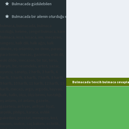
Bulmacada güdülebilen
Bulmacada bir ailenin oturduğu ev
bulmaca, bulmacada, bulmaca
sözlüğü, kelime, çengel bulmaca, kare
bulmaca, kısa, kısaca, imi, mecazen,
simgesi, halk dili, halk ağzı, halk
dilinde, eş anlamlısı, ne denir, parası,
para birimi, mecaz, gazetesi, eski dil,
eski dilde, mecazen, bir tür, tersi,
karşıtı, bir, resimdeki, artist, yazar,
oyuncu, sanatçı, 2 harfli, 3 harfli, 4
harfli, 5 harfli, 6 harfli, 7 harfli, 8 harfli,
Bulmacada tevcih bulmaca cevapla
9 harfli, 10 harfli, 11 harfli, 12 harfli, 13
harfli, mecazi, argo, argoda, hayvan,
halk, halkı, ölçü, ölçü birimi, hastalığı,
eş anlamı, zıt anlamı, gazete,
gazetesi, airfryer, airfryer fiyat,
arçelik, philips, karaca, evlilik
paketleri, prostat, menapoz, kist,
miyom, sivilce, saç bakımı, estetik,