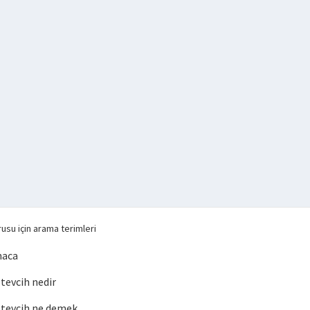
usu için arama terimleri
maca
evcih nedir
tevcih ne demek