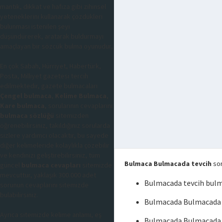
mantık, dikkat ve hafıza gibi zihinsel
yeteneklerini kullanarak çözdükleri
bulunması istenilen şeyi
düşündürerek, aratarak buldurmayı
amaçlayan bir sözcük bulma oyunudur,
En çok Sabah, Hürriyet, Habertürk,
Posta, Milliyet gazetesi tercih
edilmektedir, gazete bulmacaları
Çengel bulmaca
,
Kelime Bulmaca
,
Kare bulmaca
, sorularının cevaplarını
bulmaca sözlüğü
sitemizden
öğrenebilirsiniz, takıldığınız sorularda
sizlere yardımcı olacaktır, bu sayede
diğer kelimeleride kolaylıkla çözebilir
ve kendinizi geliştirebilirsiniz, tüm
Bulmaca Bulmacada tevcih
sor
güncel
bulmaca cevapları
sitemizde
mevcuttur, yaklaşık 300.000 adet
Bulmacada tevcih bul
sorunun cevaplarını sitemizde
bulabilirsiniz.
Bulmacada Bulmacada t
Ayrıca sitemizde kelime anlamı, eş
Bulmacada Bulmacada 