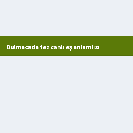
yaşayış
ı bir durum yaşama
Bulmacada tez canlı eş anlamlısı