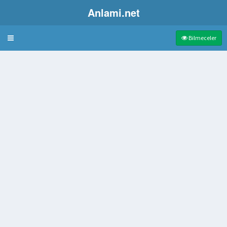
Anlami.net
Bulmaca
Bilmeceler
ında Uzman Olan Tıp İnsanı