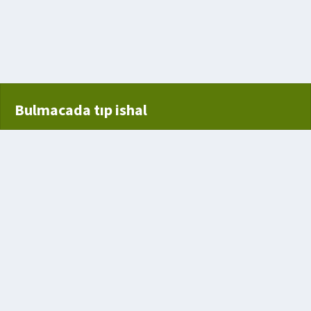
zcük
Bulmacada tıp ishal