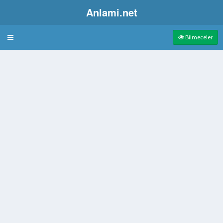
Anlami.net
Bulmaca
Bilmeceler
enim alanı veya uzmanlık konusu bakımından ayrılmış kollarından her biri
nemsiz yanlışlık
isteği