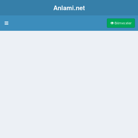
Anlami.net
Bulmaca
Bilmeceler
n
ma iyi duruma gelme