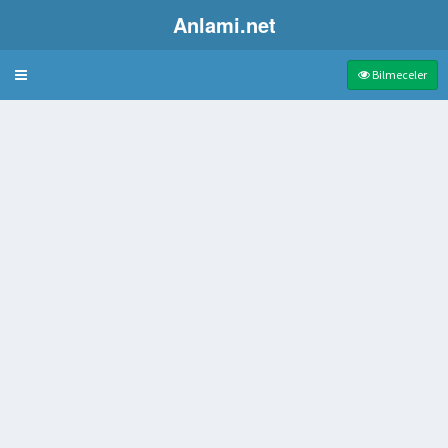
Anlami.net
Bulmaca
Bilmeceler
iler masası
aracı
dın adı