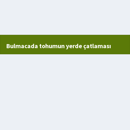
y
Bulmacada tohumun yerde çatlaması