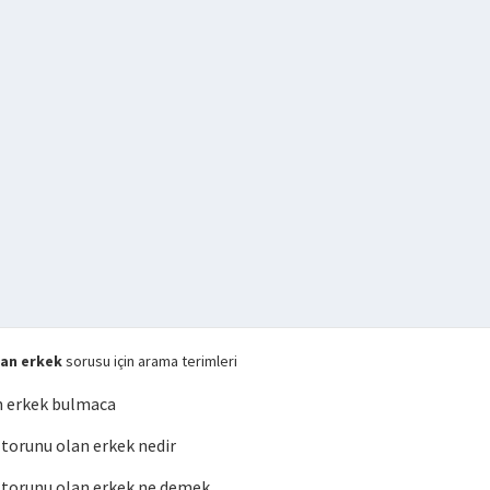
an erkek
sorusu için arama terimleri
n erkek bulmaca
orunu olan erkek nedir
torunu olan erkek ne demek