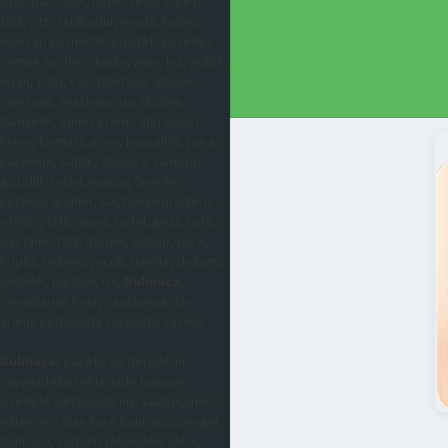
otel, pansiyon, hotel, resort, gezi,
tatil, ets, tatilbudur, moda, kadın,
makyaj, kozmetik, kıyafet, güzellik,
yemek tarifleri, kadın, genç kız, evlilik,
nişan, balo, cep telefonu, iphone,
samsung, maskara, ruj, doğum,
hamilelik, güneş kremi, ağrı kesici
krem, farmasi, avon, huncalife, para
kazanma, sağlık, abiye, iç çamaşırı,
güzellik sırları, makyaj önerileri,
katalog, ürünler, saç bakım ürünleri,
oteller, tatil, apart, hotel, gezi, cafe,
pastane, tatlı, gurme, kebap, para,
kripto, bebek, çocuk, hamile, doğum,
gebelik, parfüm, ruj,
Bulmaca
cevaplarına kolayca ulaşmak için
arama kutusunda sorunuzu yazınız.
Bulmaca
; gazete ve dergilerin
yayınladıkları eklerinde bulunan
özellikle haftasonlarının vazgeçilmez
eğlencesi olan Kare bulmaca, Çengel
bulmaca, sudoku şeklindeki zeka,