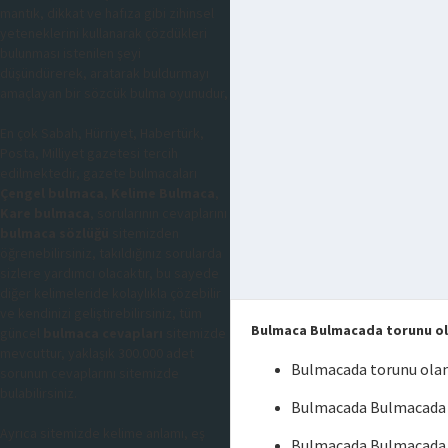
mantık, dikkat ve hafıza gibi zihinsel
yeteneklerini kullanarak çözdükleri
bulunması istenilen şeyi
düşündürerek, aratarak buldurmayı
amaçlayan bir sözcük bulma oyunudur,
En çok Sabah, Hürriyet, Habertürk,
Posta, Milliyet gazetesi tercih
edilmektedir, gazete bulmacaları
Çengel bulmaca
,
Kelime Bulmaca
,
Kare bulmaca
, sorularının cevaplarını
bulmaca sözlüğü
sitemizden
öğrenebilirsiniz, takıldığınız sorularda
sizlere yardımcı olacaktır, bu sayede
diğer kelimeleride kolaylıkla çözebilir
ve kendinizi geliştirebilirsiniz, tüm
Bulmaca Bulmacada torunu ol
güncel
bulmaca cevapları
sitemizde
mevcuttur, yaklaşık 300.000 adet
Bulmacada torunu ola
sorunun cevaplarını sitemizde
bulabilirsiniz.
Bulmacada Bulmacada t
Ayrıca sitemizde kelime anlamı, eş
Bulmacada Bulmacada 