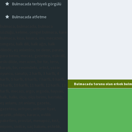
Bulmacada terbiyeli görgülü
Bulmacada atfetme
bulmaca, bulmacada, bulmaca
sözlüğü, kelime, çengel bulmaca, kare
bulmaca, kısa, kısaca, imi, mecazen,
simgesi, halk dili, halk ağzı, halk
dilinde, eş anlamlısı, ne denir, parası,
para birimi, mecaz, gazetesi, eski dil,
eski dilde, mecazen, bir tür, tersi,
karşıtı, bir, resimdeki, artist, yazar,
oyuncu, sanatçı, 2 harfli, 3 harfli, 4
harfli, 5 harfli, 6 harfli, 7 harfli, 8 harfli,
Bulmacada torunu olan erkek bulm
9 harfli, 10 harfli, 11 harfli, 12 harfli, 13
harfli, mecazi, argo, argoda, hayvan,
halk, halkı, ölçü, ölçü birimi, hastalığı,
eş anlamı, zıt anlamı, gazete,
gazetesi, airfryer, airfryer fiyat,
arçelik, philips, karaca, evlilik
paketleri, prostat, menapoz, kist,
miyom, sivilce, saç bakımı, estetik,