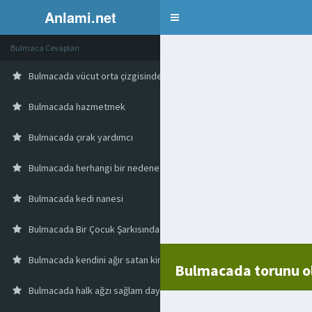
Anlami.net
Bulmaca
Bulmaca Cevapları
Bulmacada vücut orta çizgisinden uzaklaştırma
Bulmacada hazmetmek
Bulmacada çırak yardımcı
Bulmacada herhangi bir nedene dayanmayan
Bulmacada kedi nanesi
Bulmacada Bir Çocuk Şarkısında Usta Ölünce Satılan İki Gıda
Bulmacada kendini ağır satan kimse ısrar bekleyen
Bulmacada torunu o
Bulmacada halk ağzı sağlam dayanıklı