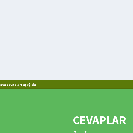
aca cevapları aşağıda
CEVAPLAR