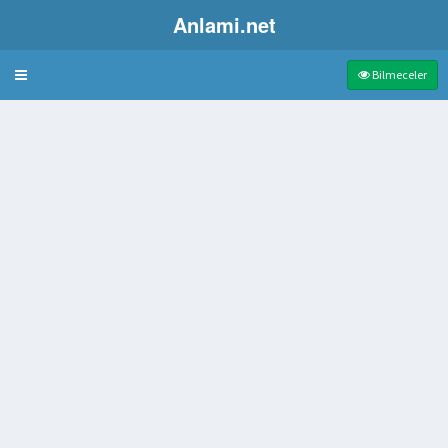
Anlami.net
Bulmaca
Bilmeceler
aki ince fark
olay