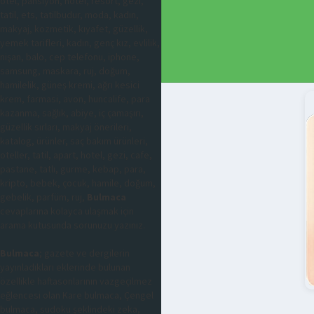
otel, pansiyon, hotel, resort, gezi,
tatil, ets, tatilbudur, moda, kadın,
makyaj, kozmetik, kıyafet, güzellik,
yemek tarifleri, kadın, genç kız, evlilik,
nişan, balo, cep telefonu, iphone,
samsung, maskara, ruj, doğum,
hamilelik, güneş kremi, ağrı kesici
krem, farmasi, avon, huncalife, para
kazanma, sağlık, abiye, iç çamaşırı,
güzellik sırları, makyaj önerileri,
katalog, ürünler, saç bakım ürünleri,
oteller, tatil, apart, hotel, gezi, cafe,
pastane, tatlı, gurme, kebap, para,
kripto, bebek, çocuk, hamile, doğum,
gebelik, parfüm, ruj,
Bulmaca
cevaplarına kolayca ulaşmak için
arama kutusunda sorunuzu yazınız.
Bulmaca
; gazete ve dergilerin
yayınladıkları eklerinde bulunan
özellikle haftasonlarının vazgeçilmez
eğlencesi olan Kare bulmaca, Çengel
bulmaca, sudoku şeklindeki zeka,