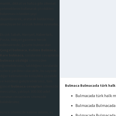
mantık, dikkat ve hafıza gibi zihinsel
yeteneklerini kullanarak çözdükleri
bulunması istenilen şeyi
düşündürerek, aratarak buldurmayı
amaçlayan bir sözcük bulma oyunudur,
En çok Sabah, Hürriyet, Habertürk,
Posta, Milliyet gazetesi tercih
edilmektedir, gazete bulmacaları
Çengel bulmaca
,
Kelime Bulmaca
,
Kare bulmaca
, sorularının cevaplarını
bulmaca sözlüğü
sitemizden
öğrenebilirsiniz, takıldığınız sorularda
sizlere yardımcı olacaktır, bu sayede
diğer kelimeleride kolaylıkla çözebilir
ve kendinizi geliştirebilirsiniz, tüm
Bulmaca Bulmacada türk halk 
güncel
bulmaca cevapları
sitemizde
mevcuttur, yaklaşık 300.000 adet
Bulmacada türk halk m
sorunun cevaplarını sitemizde
bulabilirsiniz.
Bulmacada Bulmacada t
Ayrıca sitemizde kelime anlamı, eş
Bulmacada Bulmacada t