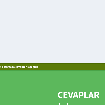
ma bulmaca cevapları aşağıda
CEVAPLAR