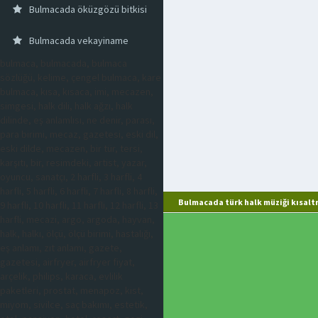
Bulmacada öküzgözü bitkisi
Bulmacada vekayiname
bulmaca, bulmacada, bulmaca
sözlüğü, kelime, çengel bulmaca, kare
bulmaca, kısa, kısaca, imi, mecazen,
simgesi, halk dili, halk ağzı, halk
dilinde, eş anlamlısı, ne denir, parası,
para birimi, mecaz, gazetesi, eski dil,
eski dilde, mecazen, bir tür, tersi,
karşıtı, bir, resimdeki, artist, yazar,
oyuncu, sanatçı, 2 harfli, 3 harfli, 4
harfli, 5 harfli, 6 harfli, 7 harfli, 8 harfli,
Bulmacada türk halk müziği kısalt
9 harfli, 10 harfli, 11 harfli, 12 harfli, 13
harfli, mecazi, argo, argoda, hayvan,
halk, halkı, ölçü, ölçü birimi, hastalığı,
eş anlamı, zıt anlamı, gazete,
gazetesi, airfryer, airfryer fiyat,
arçelik, philips, karaca, evlilik
paketleri, prostat, menapoz, kist,
miyom, sivilce, saç bakımı, estetik,