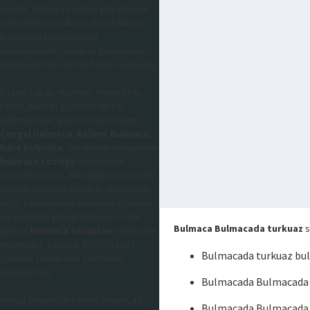
mantık, dikkat ve hafıza gibi zihinsel
yeteneklerini kullanarak çözdükleri
bulunması istenilen şeyi
düşündürerek, aratarak buldurmayı
amaçlayan bir sözcük bulma oyunudur,
En çok Sabah, Hürriyet, Habertürk,
Posta, Milliyet gazetesi tercih
edilmektedir, gazete bulmacaları
Çengel bulmaca
,
Kelime Bulmaca
,
Kare bulmaca
, sorularının cevaplarını
bulmaca sözlüğü
sitemizden
öğrenebilirsiniz, takıldığınız sorularda
sizlere yardımcı olacaktır, bu sayede
diğer kelimeleride kolaylıkla çözebilir
ve kendinizi geliştirebilirsiniz, tüm
Bulmaca Bulmacada turkuaz
s
güncel
bulmaca cevapları
sitemizde
mevcuttur, yaklaşık 300.000 adet
Bulmacada turkuaz bu
sorunun cevaplarını sitemizde
bulabilirsiniz.
Bulmacada Bulmacada 
Ayrıca sitemizde kelime anlamı, eş
Bulmacada Bulmacada 