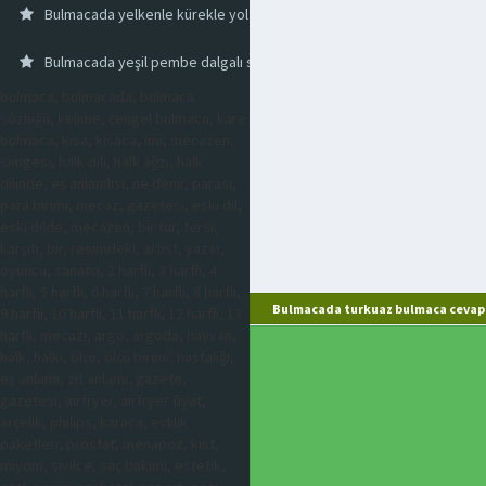
Bulmacada yelkenle kürekle yol alan savaş gemisi
Bulmacada yeşil pembe dalgalı sedef
bulmaca, bulmacada, bulmaca
sözlüğü, kelime, çengel bulmaca, kare
bulmaca, kısa, kısaca, imi, mecazen,
simgesi, halk dili, halk ağzı, halk
dilinde, eş anlamlısı, ne denir, parası,
para birimi, mecaz, gazetesi, eski dil,
eski dilde, mecazen, bir tür, tersi,
karşıtı, bir, resimdeki, artist, yazar,
oyuncu, sanatçı, 2 harfli, 3 harfli, 4
harfli, 5 harfli, 6 harfli, 7 harfli, 8 harfli,
Bulmacada turkuaz bulmaca cevapl
9 harfli, 10 harfli, 11 harfli, 12 harfli, 13
harfli, mecazi, argo, argoda, hayvan,
halk, halkı, ölçü, ölçü birimi, hastalığı,
eş anlamı, zıt anlamı, gazete,
gazetesi, airfryer, airfryer fiyat,
arçelik, philips, karaca, evlilik
paketleri, prostat, menapoz, kist,
miyom, sivilce, saç bakımı, estetik,