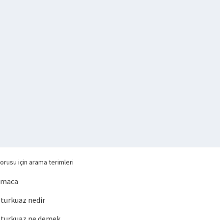
orusu için arama terimleri
lmaca
turkuaz nedir
turkuaz ne demek