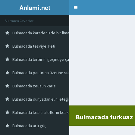
Anlami.net
Bulmaca
Bulmaca Cevapları
Bulmacada karadenizde bir liman kenti
Bulmacada tesviye aleti
Bulmacada birbirini geçmeye çalışanlar
Bulmacada pastırma üzerine sürülen macun
Bulmacada zeusun karısı
Bulmacada dünyadan elini eteğini çekmiş kimse
Bulmacada kesici aletlerin keskin yanı
Bulmacada turkuaz
Bulmacada artı güç