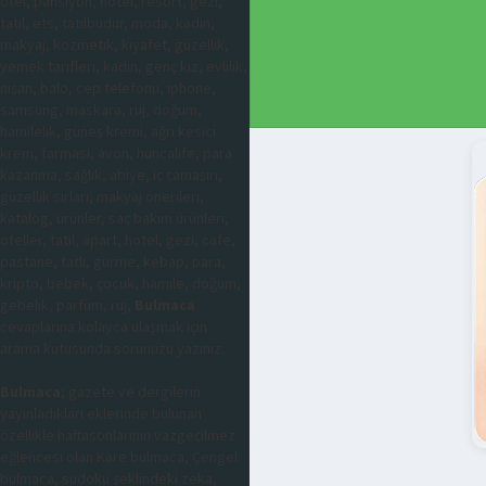
otel, pansiyon, hotel, resort, gezi,
tatil, ets, tatilbudur, moda, kadın,
makyaj, kozmetik, kıyafet, güzellik,
yemek tarifleri, kadın, genç kız, evlilik,
nişan, balo, cep telefonu, iphone,
samsung, maskara, ruj, doğum,
hamilelik, güneş kremi, ağrı kesici
krem, farmasi, avon, huncalife, para
kazanma, sağlık, abiye, iç çamaşırı,
güzellik sırları, makyaj önerileri,
katalog, ürünler, saç bakım ürünleri,
oteller, tatil, apart, hotel, gezi, cafe,
pastane, tatlı, gurme, kebap, para,
kripto, bebek, çocuk, hamile, doğum,
gebelik, parfüm, ruj,
Bulmaca
cevaplarına kolayca ulaşmak için
arama kutusunda sorunuzu yazınız.
Bulmaca
; gazete ve dergilerin
yayınladıkları eklerinde bulunan
özellikle haftasonlarının vazgeçilmez
eğlencesi olan Kare bulmaca, Çengel
bulmaca, sudoku şeklindeki zeka,