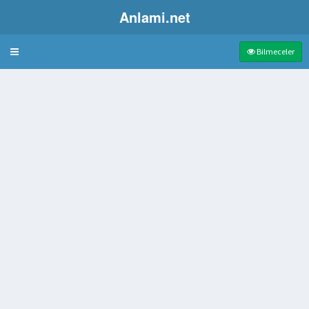
Anlami.net
Bulmaca
Bilmeceler
ı
nir