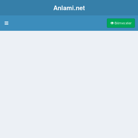
Anlami.net
Bulmaca
Bilmeceler
rmek ya da yaralamak
 kitabı