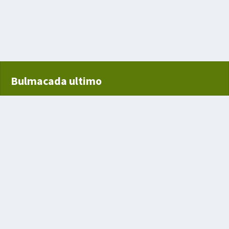
veren pigment
asındaki Alman Devleti
Bulmacada ultimo