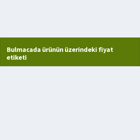
ydusunun Adı
uyan akarsu
Bulmacada ürünün üzerindeki fiyat
etiketi