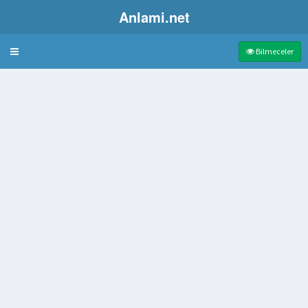
Anlami.net
Bulmaca
Bilmeceler
en alerjisi
rümesi