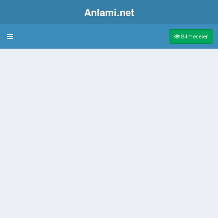
Anlami.net
Bulmaca
Bilmeceler
ve sert üst kanadı
ı